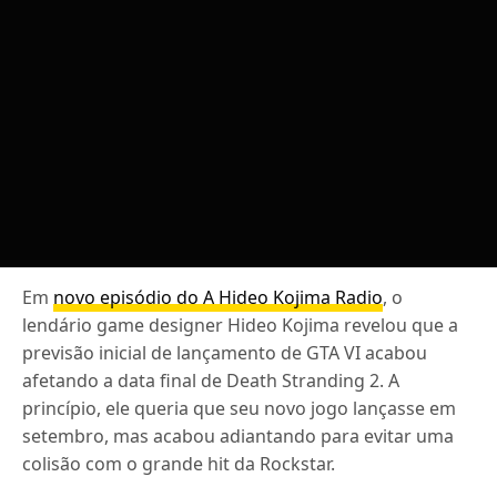
Em
novo episódio do A Hideo Kojima Radio
, o
lendário game designer Hideo Kojima revelou que a
previsão inicial de lançamento de GTA VI acabou
afetando a data final de Death Stranding 2. A
princípio, ele queria que seu novo jogo lançasse em
setembro, mas acabou adiantando para evitar uma
colisão com o grande hit da Rockstar.