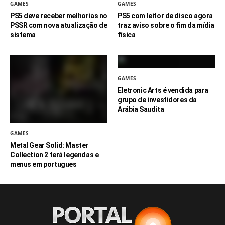
GAMES
GAMES
PS5 deve receber melhorias no
PS5 com leitor de disco agora
PSSR com nova atualização de
traz aviso sobre o fim da mídia
sistema
física
GAMES
Eletronic Arts é vendida para
grupo de investidores da
Arábia Saudita
GAMES
Metal Gear Solid: Master
Collection 2 terá legendas e
menus em portugues