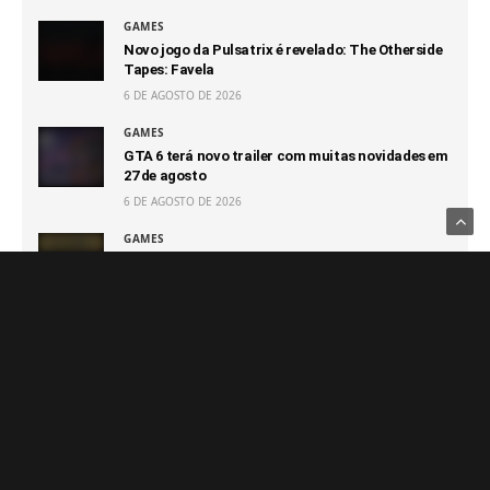
GAMES
Novo jogo da Pulsatrix é revelado: The Otherside
Tapes: Favela
6 DE AGOSTO DE 2026
GAMES
GTA 6 terá novo trailer com muitas novidades em
27 de agosto
6 DE AGOSTO DE 2026
GAMES
Capcom afirma que não terá prejuízo com futuro
100% digital
6 DE AGOSTO DE 2026
GAMES
Switch 2 passa o GameCube e segue sendo o
console que vendeu mais rápido da Nintendo
6 DE AGOSTO DE 2026
Notícias Relacionadas