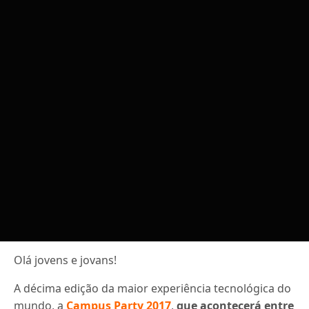
Olá jovens e jovans!
A décima edição da maior experiência tecnológica do
mundo, a
Campus Party 2017
,
que acontecerá entre