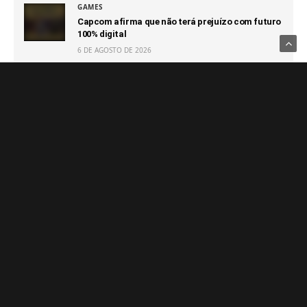
GAMES
Capcom afirma que não terá prejuízo com futuro
100% digital
6 DE AGOSTO DE 2026
GAMES
Switch 2 passa o GameCube e segue sendo o
console que vendeu mais rápido da Nintendo
6 DE AGOSTO DE 2026
Notícias Relacionadas