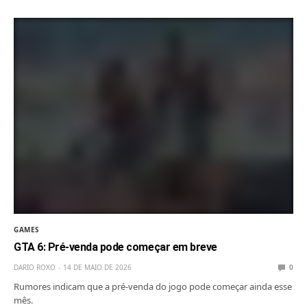
GAMES
GTA 6: Pré-venda pode começar em breve
DARIO ROXO
14 DE MAIO DE 2026
0
Rumores indicam que a pré-venda do jogo pode começar ainda esse
mês.