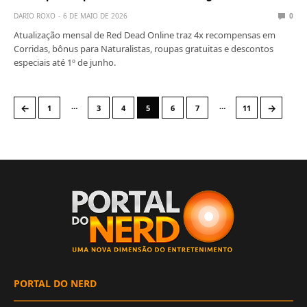
DARIO ROXO
6 DE MAIO DE 2026
0
Atualização mensal de Red Dead Online traz 4x recompensas em
Corridas, bônus para Naturalistas, roupas gratuitas e descontos
especiais até 1º de junho.
…
…
←
→
1
3
4
5
6
7
11
PORTAL DO NERD