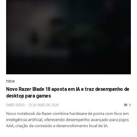
TECH
Novo Razer Blade 18 aposta em IA e traz desempenho de
desktop para games
DARIO ROXO
15 DE MAIO DE 2026
0
Novo notebook da Razer combina hardware de ponta com foco em
inteligência artificial, oferecendo desempenho avançado para jogos
AAA, criação de conteúdo e desenvolvimento local de IA.