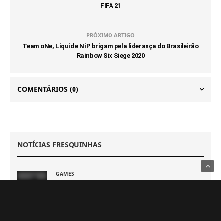
FIFA 21
PRÓXIMO ARTIGO
Team oNe, Liquid e NiP brigam pela liderança do Brasileirão
Rainbow Six Siege 2020
COMENTÁRIOS
(0)
NOTÍCIAS FRESQUINHAS
GAMES
PS5 deve receber melhorias no PSSR com nova
atualização de sistema
6 DE AGOSTO DE 2026