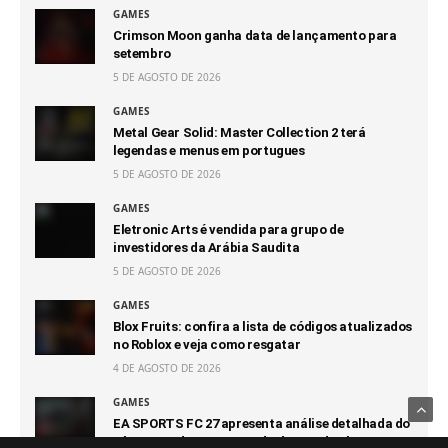
GAMES
Crimson Moon ganha data de lançamento para
setembro
5 DE AGOSTO DE 2026
GAMES
Metal Gear Solid: Master Collection 2 terá
legendas e menus em portugues
5 DE AGOSTO DE 2026
GAMES
Eletronic Arts é vendida para grupo de
investidores da Arábia Saudita
5 DE AGOSTO DE 2026
GAMES
Blox Fruits: confira a lista de códigos atualizados
no Roblox e veja como resgatar
4 DE AGOSTO DE 2026
GAMES
EA SPORTS FC 27 apresenta análise detalhada do
The Grounds, o novo modo de mundo aberto