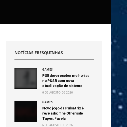
NOTÍCIAS FRESQUINHAS
GAMES
PS5 deve receber melhorias
no PSSR com nova
atualização de sistema
6 DE AGOSTO DE 2026
GAMES
Novo jogo da Pulsatrix é
revelado: The Otherside
Tapes: Favela
6 DE AGOSTO DE 2026