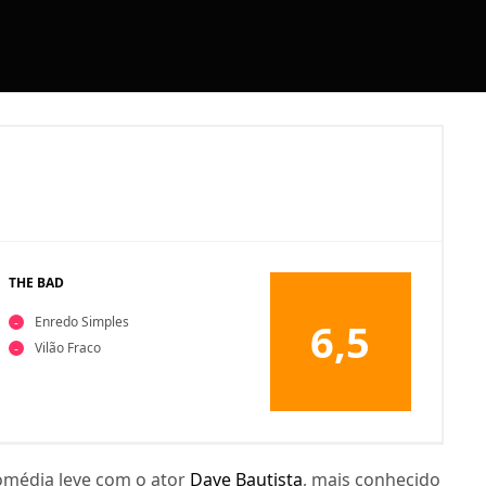
THE BAD
Enredo Simples
6,5
Vilão Fraco
omédia leve com o ator
Dave
Bautista
, mais conhecido