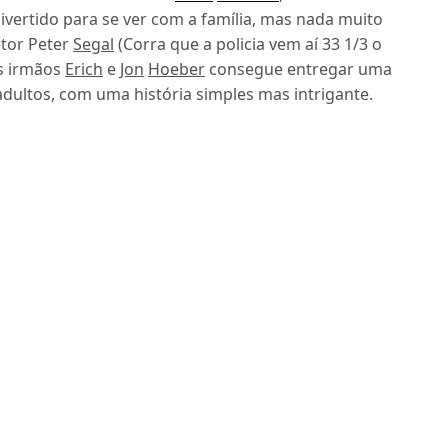
divertido para se ver com a família, mas nada muito
tor Peter
Segal
(Corra
que a policia vem aí 33 1/3 o
es irmãos
Erich
e
Jon
Hoeber
consegue entregar uma
adultos, com uma história simples mas intrigante.