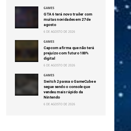
GAMES
GTA 6 terá novo trailer com
muitas novidades em 27 de
agosto
6 DE AGOSTO DE 2026
GAMES
Capcom afirma que não terá
prejuízo com futuro 100%
digital
6 DE AGOSTO DE 2026
GAMES
Switch 2 passa o GameCube e
segue sendo o console que
vendeu mais rápido da
Nintendo
6 DE AGOSTO DE 2026