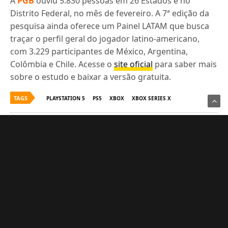
A
PGB
ouviu 5.830 pessoas em 26 Estados e no
Distrito Federal, no mês de fevereiro. A 7ª edição da
pesquisa ainda oferece um Painel LATAM que busca
traçar o perfil geral do jogador latino-americano,
com 3.229 participantes de México, Argentina,
Colômbia e Chile. Acesse o
site oficial
para saber mais
sobre o estudo e baixar a versão gratuita.
TAGS
PLAYSTATION 5
PS5
XBOX
XBOX SERIES X
Érick Lima
Netrunner e fã do Johnny Silverhand
Compartilhe Isso