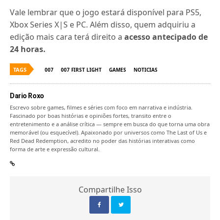
Vale lembrar que o jogo estará disponível para PS5,
Xbox Series X|S e PC. Além disso, quem adquiriu a
edição mais cara terá direito a
acesso antecipado de
24 horas.
TAGS
007
007 FIRST LIGHT
GAMES
NOTICIAS
Dario Roxo
Escrevo sobre games, filmes e séries com foco em narrativa e indústria.
Fascinado por boas histórias e opiniões fortes, transito entre o
entretenimento e a análise crítica — sempre em busca do que torna uma obra
memorável (ou esquecível). Apaixonado por universos como The Last of Us e
Red Dead Redemption, acredito no poder das histórias interativas como
forma de arte e expressão cultural.
Compartilhe Isso