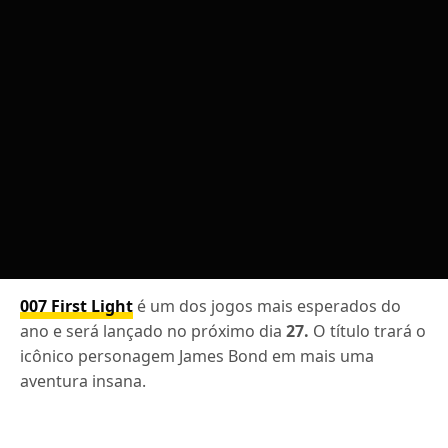
007 First Light
é um dos jogos mais esperados do
ano e será lançado no próximo dia
27.
O título trará o
icônico personagem James Bond em mais uma
aventura insana.