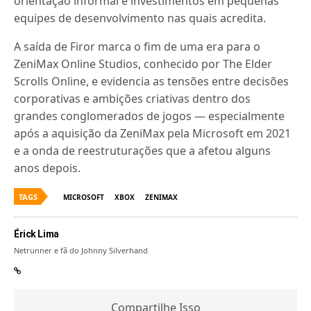
orientação informal e investimentos em pequenas
equipes de desenvolvimento nas quais acredita.
A saída de Firor marca o fim de uma era para o
ZeniMax Online Studios, conhecido por The Elder
Scrolls Online, e evidencia as tensões entre decisões
corporativas e ambições criativas dentro dos
grandes conglomerados de jogos — especialmente
após a aquisição da ZeniMax pela Microsoft em 2021
e a onda de reestruturações que a afetou alguns
anos depois.
TAGS
MICROSOFT
XBOX
ZENIMAX
Érick Lima
Netrunner e fã do Johnny Silverhand
Compartilhe Isso