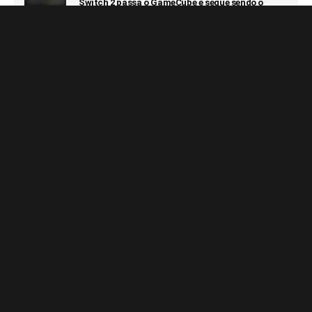
Switch 2 passa o GameCube e segue sendo o
console que vendeu mais rápido da Nintendo
6 DE AGOSTO DE 2026
Notícias Relacionadas
GAMES
GAMES
PS5 deve receber melhorias no
Metal Gear Solid: Master
PSSR com nova atualização de
Collection 2 terá legendas e
sistema
menus em portugues