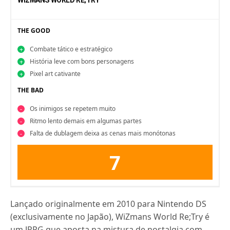
WIZMANS WORLD RE;TRY
THE GOOD
Combate tático e estratégico
História leve com bons personagens
Pixel art cativante
THE BAD
Os inimigos se repetem muito
Ritmo lento demais em algumas partes
Falta de dublagem deixa as cenas mais monótonas
7
Lançado originalmente em 2010 para Nintendo DS
(exclusivamente no Japão), WiZmans World Re;Try é
um JRPG que aposta na mistura de nostalgia com