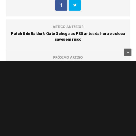
ARTIGO ANTERIOR
Patch 8 de Baldur's Gate 3 chega ao PS5 antes da hora e coloca
saves em risco
PRÓXIMO ARTIGO
PlayStation inicia pré-venda da edição limitada do DualSense
de HELLDIVERS 2
COMENTÁRIOS
(0)
NOTÍCIAS FRESQUINHAS