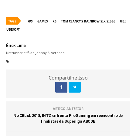
TAGS
FPS
GAMES
R6
TOM CLANCY’S RAINBOW SIX SIEGE
UBI
UBISOFT
Érick Lima
Netrunner e fã do Johnny Silverhand
Compartilhe Isso
ARTIGO ANTERIOR
No CBLoL 2018, INTZ enfrenta ProGaming em reencontro de
finalistas da Superliga ABCDE