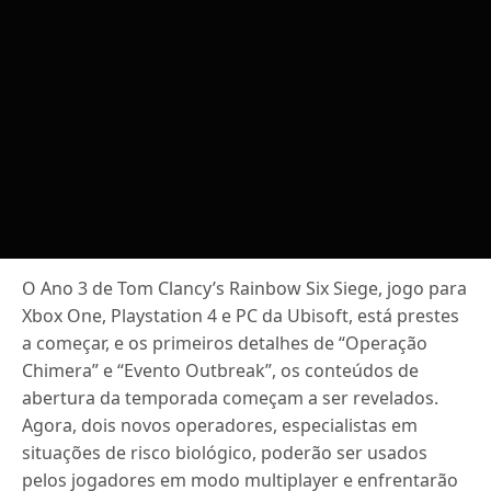
O Ano 3 de Tom Clancy’s Rainbow Six Siege, jogo para
Xbox One, Playstation 4 e PC da Ubisoft, está prestes
a começar, e os primeiros detalhes de “Operação
Chimera” e “Evento Outbreak”, os conteúdos de
abertura da temporada começam a ser revelados.
Agora, dois novos operadores, especialistas em
situações de risco biológico, poderão ser usados
pelos jogadores em modo multiplayer e enfrentarão