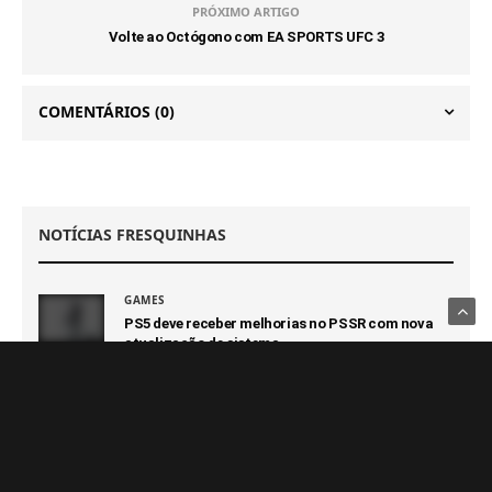
PRÓXIMO ARTIGO
Volte ao Octógono com EA SPORTS UFC 3
COMENTÁRIOS
(0)
NOTÍCIAS FRESQUINHAS
GAMES
PS5 deve receber melhorias no PSSR com nova
atualização de sistema
6 DE AGOSTO DE 2026
GAMES
Novo jogo da Pulsatrix é revelado: The Otherside
Tapes: Favela
6 DE AGOSTO DE 2026