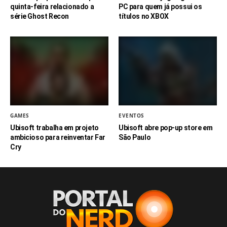
quinta-feira relacionado a
PC para quem já possui os
série Ghost Recon
títulos no XBOX
GAMES
EVENTOS
Ubisoft trabalha em projeto
Ubisoft abre pop-up store em
ambicioso para reinventar Far
São Paulo
Cry