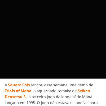
A
Square Enix
lançou essa semana uma demo de
Trials of Mana
, o aguardado remake de
Seiken
Densetsu 3
, o terceiro jogo da longa série Mana
lançado em 1995. O jogo não estava disponível para