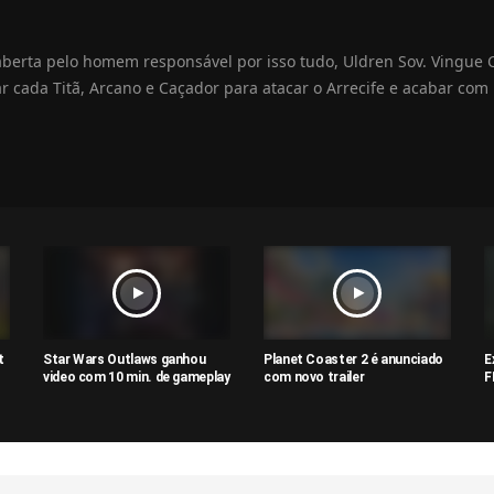
 aberta pelo homem responsável por isso tudo, Uldren Sov. Vingue
tar cada Titã, Arcano e Caçador para atacar o Arrecife e acabar com
t
Star Wars Outlaws ganhou
Planet Coaster 2 é anunciado
E
video com 10 min. de gameplay
com novo trailer
F