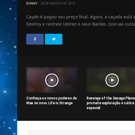
BONNY
28 DE AGOSTO DE 2018
Cayde-6 pagou seu preço final. Agora, a caçada está
Destiny e rastreie Uldren e seus Barões. Isso vai cus
Conheça os novos poderes de
Revenge of the Savage Plane
Max no novo Life is Strange
promete exploração e sátira
espacial