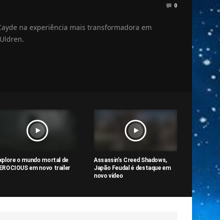
0
 Cayde na experiência mais transformadora em
 Uldren.
xplore o mundo mortal de
Assassin’s Creed Shadows,
EROCIOUS em novo trailer
Japão Feudal é destaque em
novo vídeo