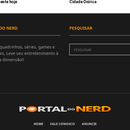
ente hoje
Cidade Onírica
DO NERD
PESQUISAR
quadrinhos, séries, games e
is, Leve seu entretenimento à
 dimensão!!
HOME
FALE CONOSCO
ANUNCIE