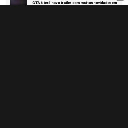
GTA 6 terá novo trailer com muitas novidades em
27 de agosto
6 DE AGOSTO DE 2026
GAMES
Capcom afirma que não terá prejuízo com futuro
100% digital
6 DE AGOSTO DE 2026
GAMES
Switch 2 passa o GameCube e segue sendo o
console que vendeu mais rápido da Nintendo
6 DE AGOSTO DE 2026
Notícias Relacionadas