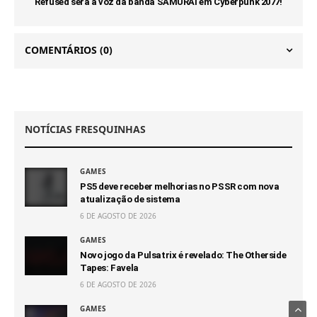
Refused será a voz da banda SAMURAI em Cyberpunk 2077!
COMENTÁRIOS
(0)
NOTÍCIAS FRESQUINHAS
GAMES
PS5 deve receber melhorias no PSSR com nova
atualização de sistema
6 DE AGOSTO DE 2026
GAMES
Novo jogo da Pulsatrix é revelado: The Otherside
Tapes: Favela
6 DE AGOSTO DE 2026
GAMES