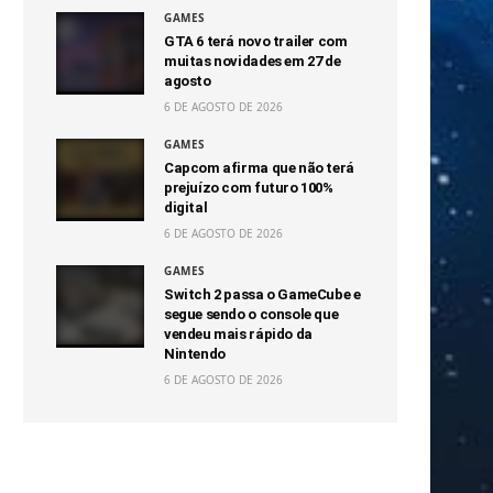
GAMES
GTA 6 terá novo trailer com
muitas novidades em 27 de
agosto
6 DE AGOSTO DE 2026
GAMES
Capcom afirma que não terá
prejuízo com futuro 100%
digital
6 DE AGOSTO DE 2026
GAMES
Switch 2 passa o GameCube e
segue sendo o console que
vendeu mais rápido da
Nintendo
6 DE AGOSTO DE 2026