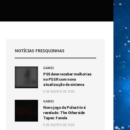
NOTÍCIAS FRESQUINHAS
GAMES
PS5 deve receber melhorias
no PSSR com nova
atualização de sistema
6 DE AGOSTO DE 2026
GAMES
Novo jogo da Pulsatrix é
revelado: The Otherside
Tapes: Favela
6 DE AGOSTO DE 2026