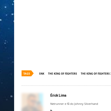
TAGS
SNK
THE KING OF FIGHTERS
THE KING OF FIGHTERS 
Érick Lima
Netrunner e fã do Johnny Silverhand