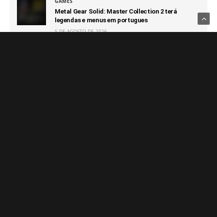
GAMES
Metal Gear Solid: Master Collection 2 terá
legendas e menus em portugues
5 DE AGOSTO DE 2026
GAMES
Eletronic Arts é vendida para grupo de
investidores da Arábia Saudita
5 DE AGOSTO DE 2026
GAMES
Blox Fruits: confira a lista de códigos atualizados
no Roblox e veja como resgatar
4 DE AGOSTO DE 2026
GAMES
EA SPORTS FC 27 apresenta análise detalhada do
The Grounds, o novo modo de mundo aberto
4 DE AGOSTO DE 2026
Notícias Relacionadas