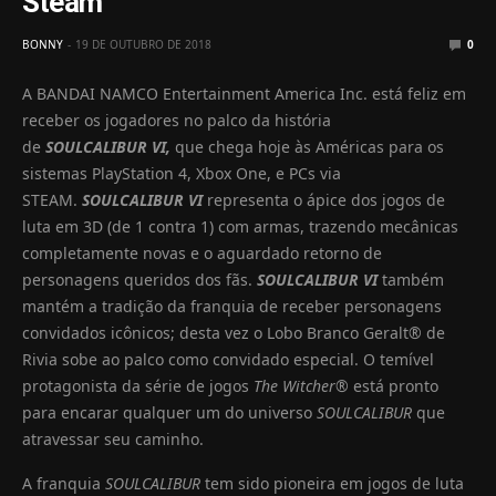
Steam
BONNY
19 DE OUTUBRO DE 2018
0
A BANDAI NAMCO Entertainment America Inc. está feliz em
receber os jogadores no palco da história
de
SOULCALIBUR
VI,
que chega hoje às Américas para os
sistemas PlayStation 4, Xbox One, e PCs via
STEAM.
SOULCALIBUR VI
representa o ápice dos jogos de
luta em 3D (de 1 contra 1) com armas, trazendo mecânicas
completamente novas e o aguardado retorno de
personagens queridos dos fãs.
SOULCALIBUR VI
também
mantém a tradição da franquia de receber personagens
convidados icônicos; desta vez o Lobo Branco Geralt® de
Rivia sobe ao palco como convidado especial. O temível
protagonista da série de jogos
The Witcher
® está pronto
para encarar qualquer um do universo
SOULCALIBUR
que
atravessar seu caminho.
A franquia
SOULCALIBUR
tem sido pioneira em jogos de luta