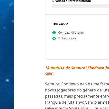
Diversão / Entretenimento
THE GOOD
Combate diferente
Trilha sonora
*A análise de Samurai Shodown foi
SNK.
Samurai Shodown não é uma franqui
novos jogadores do gênero de lut
passadas, mais precisamente entre
franquia de luta envolvendo arma
relevante foi Soul Calibur… que t