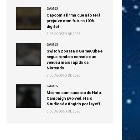
GAMES
Capcom afirma que não terá
prejuízo com futuro 100%
digital
6 DE AGOSTO DE 2026
GAMES
Switch 2 passa o GameCube e
segue sendo o console que
vendeu mais rápido da
Nintendo
6 DE AGOSTO DE 2026
GAMES
Mesmo com sucesso de Halo:
Campaign Evolved, Halo
Studios é atingido por layoff
6 DE AGOSTO DE 2026