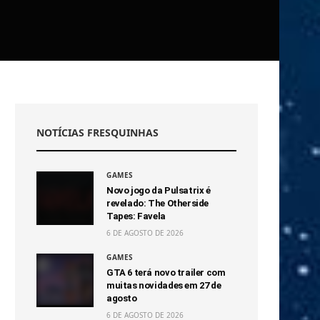
NOTÍCIAS FRESQUINHAS
GAMES
Novo jogo da Pulsatrix é
revelado: The Otherside
Tapes: Favela
6 DE AGOSTO DE 2026
GAMES
GTA 6 terá novo trailer com
muitas novidades em 27 de
agosto
6 DE AGOSTO DE 2026