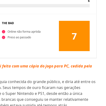
6
THE BAD
Online não forma aprtida
7
Preso ao passado
 feita com uma cópia do jogo para PC, cedida pela
a conhecida do grande público, e diria até entre os
a. Seus tempos de ouro ficaram nas gerações
 o Super Nintendo e PS1, desde então a única
s brancas que conseguiu se manter relativamente
ambém estava sumida até tempos atrás.