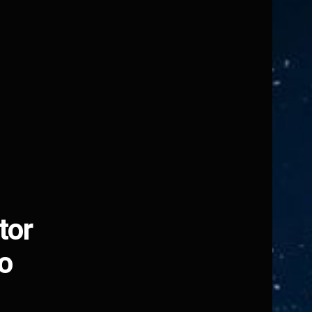
tor
o