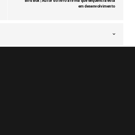
Bird Box | Autor do livro afirma que sequência está
em desenvolvimento
 Arts é vendida para grupo de
res da Arábia Saudita