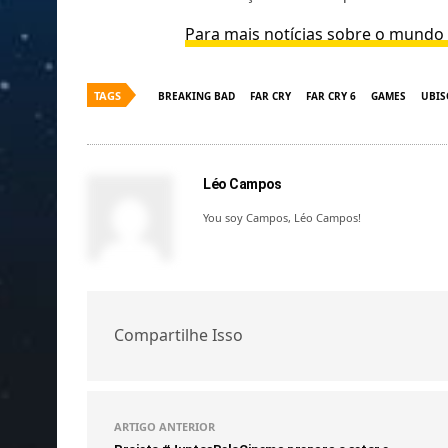
Para mais notícias sobre o mundo d
TAGS
BREAKING BAD
FAR CRY
FAR CRY 6
GAMES
UBIS
Léo Campos
You soy Campos, Léo Campos!
Compartilhe Isso
ARTIGO ANTERIOR