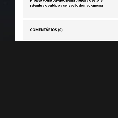
Projeto #JuntosPeloCinema prepara o setor e
relembra o público a sensação de ir ao cinema
COMENTÁRIOS
(0)
Notícias Relacionadas
GAMES
Eletronic
investido