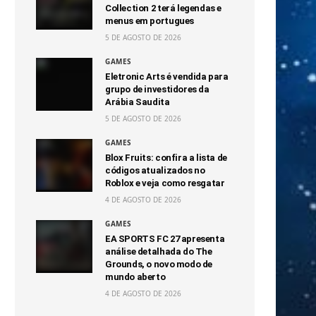
Collection 2 terá legendas e
menus em portugues
5 DE AGOSTO DE 2026
GAMES
Eletronic Arts é vendida para
grupo de investidores da
Arábia Saudita
5 DE AGOSTO DE 2026
GAMES
Blox Fruits: confira a lista de
códigos atualizados no
Roblox e veja como resgatar
4 DE AGOSTO DE 2026
GAMES
EA SPORTS FC 27 apresenta
análise detalhada do The
Grounds, o novo modo de
mundo aberto
4 DE AGOSTO DE 2026