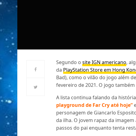
Segundo o
site IGN americano
, al
da
PlayStation Store em Hong Kon
Bad), como o vilão do jogo além 
fevereiro de 2021. O jogo também 
A lista continua falando da históri
playground de Far Cry até hoje”
personagem de Giancarlo Esposito
da ilha. O jovem rapaz da imagem 
passos do pai enquanto tenta resta