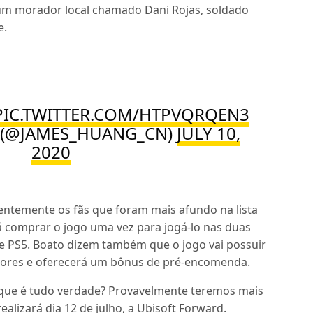
um morador local chamado Dani Rojas, soldado
e.
PIC.TWITTER.COM/HTPVQRQEN3
 (@JAMES_HUANG_CN)
JULY 10,
2020
ntemente os fãs que foram mais afundo na lista
á comprar o jogo uma vez para jogá-lo nas duas
 e PS5. Boato dizem também que o jogo vai possuir
dores e oferecerá um bônus de pré-encomenda.
que é tudo verdade? Provavelmente teremos mais
ealizará dia 12 de julho, a Ubisoft Forward.