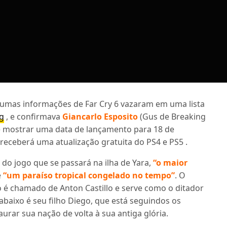
gumas informações de Far Cry 6 vazaram em uma lista
g
, e confirmava
Giancarlo Esposito
(Gus de Breaking
de mostrar uma data de lançamento para 18 de
receberá uma atualização gratuita do PS4 e PS5 .
a do jogo que se passará na ilha de Yara,
“o maior
e
“um paraíso tropical congelado no tempo”
. O
 é chamado de Anton Castillo e serve como o ditador
abaixo é seu filho Diego, que está seguindos os
urar sua nação de volta à sua antiga glória.