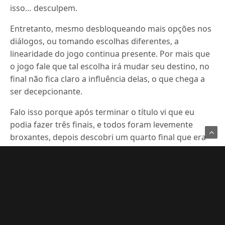
isso… desculpem.
Entretanto, mesmo desbloqueando mais opções nos
diálogos, ou tomando escolhas diferentes, a
linearidade do jogo continua presente. Por mais que
o jogo fale que tal escolha irá mudar seu destino, no
final não fica claro a influência delas, o que chega a
ser decepcionante.
Falo isso porque após terminar o título vi que eu
podia fazer três finais, e todos foram levemente
broxantes, depois descobri um quarto final que era
ainda pior. São ruins pois somos apresentados a
alguns personagens importantes, alguns deles você
decide se deve mata-los ou poupa-los, mas depois
são esquecidos nas cutscenes finais.
Um bom jogo da geração passada