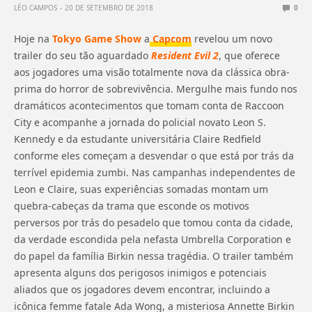
LÉO CAMPOS
20 DE SETEMBRO DE 2018
0
Hoje na
Tokyo Game Show
a
Capcom
revelou um novo
trailer do seu tão aguardado
Resident Evil 2
, que oferece
aos jogadores uma visão totalmente nova da clássica obra-
prima do horror de sobrevivência. Mergulhe mais fundo nos
dramáticos acontecimentos que tomam conta de Raccoon
City e acompanhe a jornada do policial novato Leon S.
Kennedy e da estudante universitária Claire Redfield
conforme eles começam a desvendar o que está por trás da
terrível epidemia zumbi. Nas campanhas independentes de
Leon e Claire, suas experiências somadas montam um
quebra-cabeças da trama que esconde os motivos
perversos por trás do pesadelo que tomou conta da cidade,
da verdade escondida pela nefasta Umbrella Corporation e
do papel da família Birkin nessa tragédia. O trailer também
apresenta alguns dos perigosos inimigos e potenciais
aliados que os jogadores devem encontrar, incluindo a
icônica femme fatale Ada Wong, a misteriosa Annette Birkin