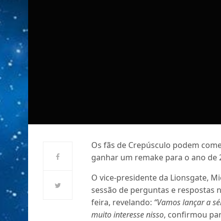
Os fãs de Crepúsculo podem comem
ganhar um remake para o ano de 2
O vice-presidente da Lionsgate, M
sessão de perguntas e respostas n
feira, revelando:
“Vamos lançar a sé
muito interesse nisso
, confirmou pa