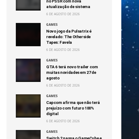
no PSSR com nova
atualização de sistema
6 DE AGOSTO DE 2026
GAMES
Novo jogo da Pulsatrix é
revelado: The Otherside
Tapes: Favela
6 DE AGOSTO DE 2026
GAMES
GTA 6 terá novo trailer com
muitas novidades em 27 de
agosto
6 DE AGOSTO DE 2026
GAMES
Capcom afirma que não terá
prejuízo com futuro 100%
digital
6 DE AGOSTO DE 2026
GAMES
Switch 2 passa o GameCube e