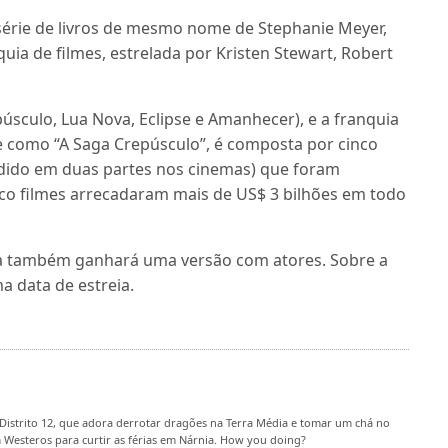
série de livros de mesmo nome de Stephanie Meyer,
uia de filmes, estrelada por Kristen Stewart, Robert
úsculo, Lua Nova, Eclipse e Amanhecer), e a franquia
e como “A Saga Crepúsculo”, é composta por cinco
vidido em duas partes nos cinemas) que foram
nco filmes arrecadaram mais de US$ 3 bilhões em todo
ga também ganhará uma versão com atores. Sobre a
a data de estreia.
Distrito 12, que adora derrotar dragões na Terra Média e tomar um chá no
m Westeros para curtir as férias em Nárnia. How you doing?