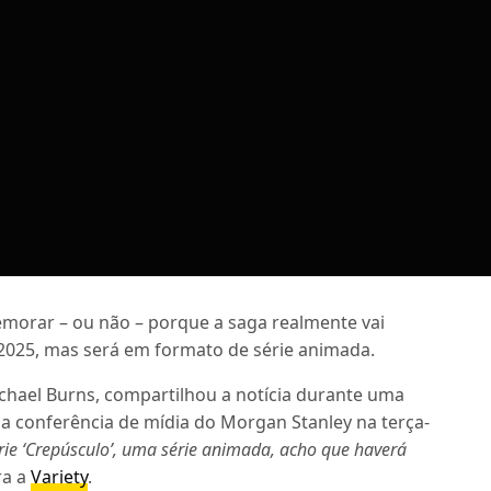
orar – ou não – porque a saga realmente vai
025, mas será em formato de série animada.
ichael Burns, compartilhou a notícia durante uma
a conferência de mídia do Morgan Stanley na terça-
rie ‘Crepúsculo’, uma série animada, acho que haverá
ra a
Variety
.