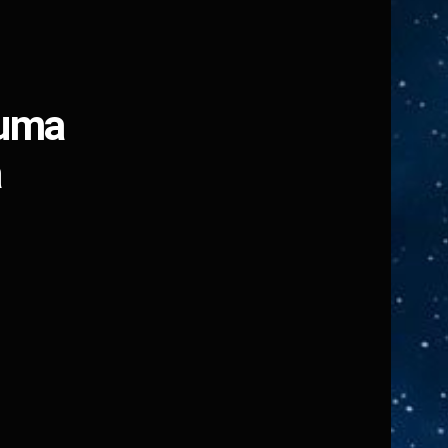
 uma
a