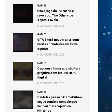
GAMES
Novo jogo da Pulsatrix é
revelado: The Otherside
Tapes: Favela
6 DE AGOSTO DE 2026
GAMES
GTA 6 terá novo trailer com
muitas novidades em 27 de
agosto
6 DE AGOSTO DE 2026
GAMES
Capcom afirma que não terá
prejuízo com futuro 100%
digital
6 DE AGOSTO DE 2026
GAMES
Switch 2 passa o GameCube e
segue sendo o console que
vendeu mais rápido da
Nintendo