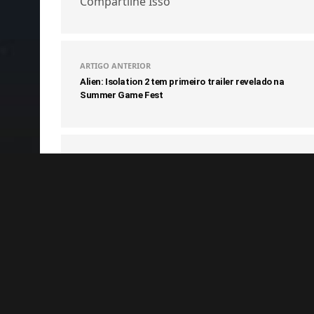
Compartilhe Isso
ARTIGO ANTERIOR
Alien: Isolation 2 tem primeiro trailer revelado na
Summer Game Fest
COMENTÁRIOS
(0)
Notícias Relacionadas