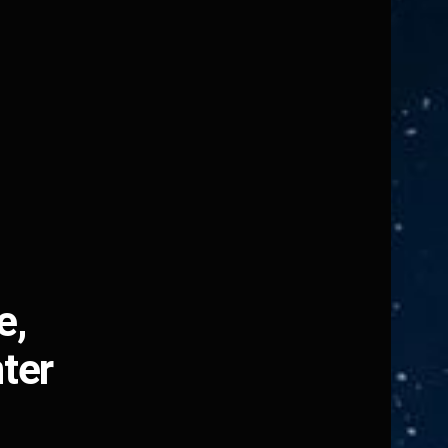
e,
ter