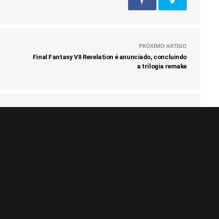
PRÓXIMO ARTIGO
Final Fantasy VII Revelation é anunciado, concluindo
a trilogia remake