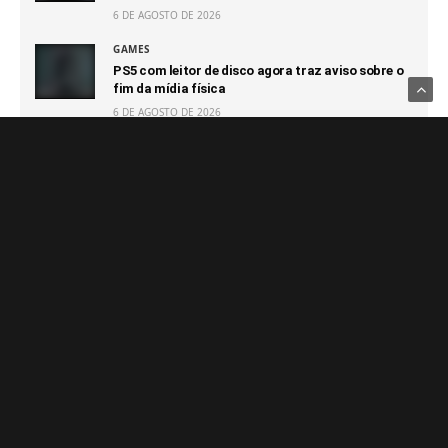
6 DE AGOSTO DE 2026
GAMES
PS5 com leitor de disco agora traz aviso sobre o
fim da mídia física
6 DE AGOSTO DE 2026
GAMES
Crimson Moon ganha data de lançamento para
setembro
5 DE AGOSTO DE 2026
Notícias Relacionadas
GAMES
Eletronic Arts é vendida para
grupo de investidores da
Arábia Saudita