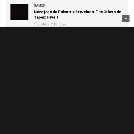
GAMES
Novo jogo da Pulsatrix é revelado: The Otherside
Tapes: Favela
6 DE AGOSTO DE 2026
GAMES
GTA 6 terá novo trailer com muitas novidades em
27 de agosto
6 DE AGOSTO DE 2026
GAMES
Capcom afirma que não terá prejuízo com futuro
100% digital
6 DE AGOSTO DE 2026
GAMES
Switch 2 passa o GameCube e segue sendo o
console que vendeu mais rápido da Nintendo
6 DE AGOSTO DE 2026
Notícias Relacionadas