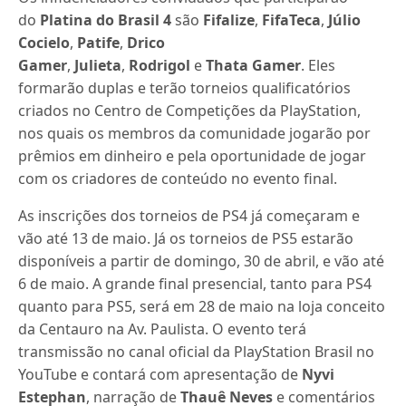
do
Platina do Brasil 4
são
Fifalize
,
FifaTeca
,
Júlio
Cocielo
,
Patife
,
Drico
Gamer
,
Julieta
,
Rodrigol
e
Thata Gamer
. Eles
formarão duplas e terão torneios qualificatórios
criados no Centro de Competições da PlayStation,
nos quais os membros da comunidade jogarão por
prêmios em dinheiro e pela oportunidade de jogar
com os criadores de conteúdo no evento final.
As inscrições dos torneios de PS4 já começaram e
vão até 13 de maio. Já os torneios de PS5 estarão
disponíveis a partir de domingo, 30 de abril, e vão até
6 de maio. A grande final presencial, tanto para PS4
quanto para PS5, será em 28 de maio na loja conceito
da Centauro na Av. Paulista. O evento terá
transmissão no canal oficial da PlayStation Brasil no
YouTube e contará com apresentação de
Nyvi
Estephan
, narração de
Thauê Neves
e comentários