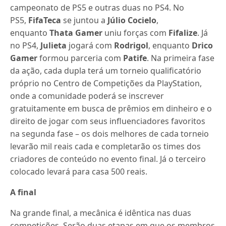
campeonato de PS5 e outras duas no PS4. No
PS5,
FifaTeca
se juntou a
Júlio Cocielo
,
enquanto
Thata Gamer
uniu forças com
Fifalize
. Já
no PS4,
Julieta
jogará com
Rodrigol
, enquanto
Drico
Gamer
formou parceria com
Patife
. Na primeira fase
da ação, cada dupla terá um torneio qualificatório
próprio no Centro de Competições da PlayStation,
onde a comunidade poderá se inscrever
gratuitamente em busca de prêmios em dinheiro e o
direito de jogar com seus influenciadores favoritos
na segunda fase – os dois melhores de cada torneio
levarão mil reais cada e completarão os times dos
criadores de conteúdo no evento final. Já o terceiro
colocado levará para casa 500 reais.
A final
Na grande final, a mecânica é idêntica nas duas
competições. Serão duas etapas em que os membros