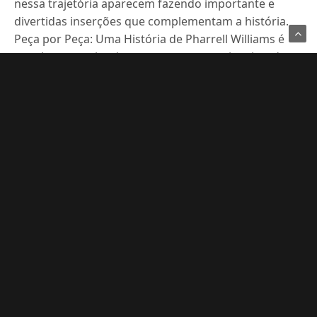
nessa trajetória aparecem fazendo importante e
divertidas inserções que complementam a história.
Peça por Peça: Uma História de Pharrell Williams é
uma boa maneira de começar o ano, se inspirando
num artista que preza pela inquietude e ambição que
traduzem a pluralidade de sua carreira.
TAGS
LEGO
PEÇA POR PEÇA
PHARRELL WILLIAMS
UNIVERSAL PICTURES
Rafael Nery
Professor e Designer. Um nerd viciado em cultura, tocador de tambor e
sempre ao lado dela!
Compartilhe Isso