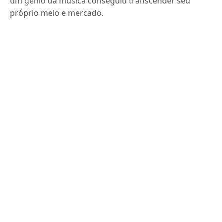
um gênio da música conseguiu transcender seu
próprio meio e mercado.