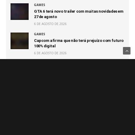
GAMES
GTA 6 terá novo trailer com muitas novidades em
27 de agosto
6 DE AGOSTO DE 2026
GAMES
Capcom afirma que não terá prejuízo com futuro
100% digital
6 DE AGOSTO DE 2026
GAMES
Switch 2 passa o GameCube e segue sendo o
console que vendeu mais rápido da Nintendo
6 DE AGOSTO DE 2026
GAMES
Mesmo com sucesso de Halo: Campaign Evolved,
Halo Studios é atingido por layoff
6 DE AGOSTO DE 2026
GAMES
PS5 com leitor de disco agora traz aviso sobre o
fim da mídia física