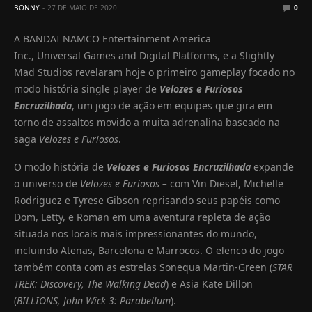
BONNY
27 DE MAIO DE 2020
0
A BANDAI NAMCO Entertainment America
Inc., Universal Games and Digital Platforms, e a Slightly
Mad Studios revelaram hoje o primeiro gameplay focado no
modo história single player de
Velozes e Furiosos
Encruzilhada
, um jogo de ação em equipes que gira em
torno de assaltos movido a muita adrenalina baseado na
saga
Velozes e Furiosos
.
O modo história de
Velozes e Furiosos Encruzilhada
expande
o universo de
Velozes e Furiosos –
com Vin Diesel, Michelle
Rodriguez e Tyrese Gibson reprisando seus papéis como
Dom, Letty, e Roman em uma aventura repleta de ação
situada nos locais mais impressionantes do mundo,
incluindo Atenas, Barcelona e Marrocos. O elenco do jogo
também conta com as estrelas Sonequa Martin-Green (
STAR
TREK: Discovery, The Walking Dead
) e Asia Kate Dillon
(
BILLIONS, John Wick 3: Parabellum
).