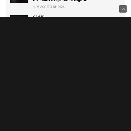
4 DE AGOSTO DE 2026
GAMES
EA SPORTS FC 27 apresenta análise detalhada do
The Grounds, o novo modo de mundo aberto
4 DE AGOSTO DE 2026
Notícias Relacionadas
DESTAQUES
GAMES
Splatoon Raiders – Review
Lançamentos da semana
trazem novidades para todos