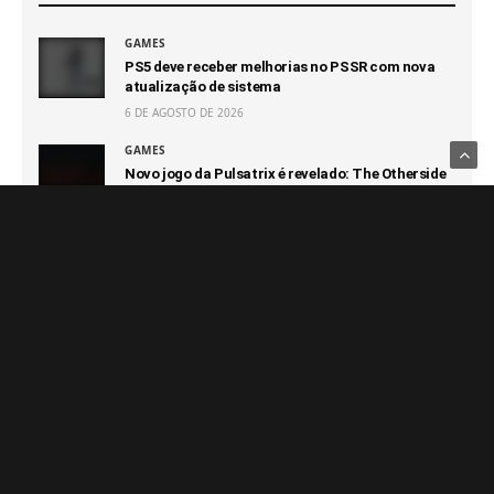
GAMES
PS5 deve receber melhorias no PSSR com nova
atualização de sistema
6 DE AGOSTO DE 2026
GAMES
Novo jogo da Pulsatrix é revelado: The Otherside
Tapes: Favela
6 DE AGOSTO DE 2026
GAMES
GTA 6 terá novo trailer com muitas novidades em
27 de agosto
6 DE AGOSTO DE 2026
GAMES
Capcom afirma que não terá prejuízo com futuro
100% digital
6 DE AGOSTO DE 2026
GAMES