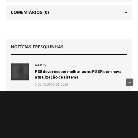
COMENTÁRIOS
(0)
NOTÍCIAS FRESQUINHAS
GAMES
PS5 deve receber melhorias no PSSR com nova
atualização de sistema
6 DE AGOSTO DE 2026
GAMES
Novo jogo da Pulsatrix é revelado: The Otherside
Tapes: Favela
6 DE AGOSTO DE 2026
GAMES
GTA 6 terá novo trailer com muitas novidades em
27 de agosto