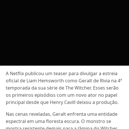
A Netflix publicou um teaser para divulgar a estreia
oficial de Liam Hemsworth como Geralt de Rivia na 4ª
temporada da sua série de The Witcher. Esses serão
os primeiros episódios com um novo ator no papel
principal desde que Henry Cavill deixou a produção.
Nas cenas reveladas, Geralt enfrenta uma entidade
espectral em uma floresta escura. O monstro se
mostra resistente demais para a lâmina do Witcher,