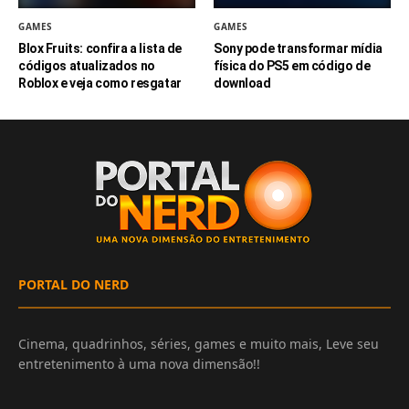
GAMES
GAMES
Blox Fruits: confira a lista de
Sony pode transformar mídia
códigos atualizados no
física do PS5 em código de
Roblox e veja como resgatar
download
PORTAL DO NERD
Cinema, quadrinhos, séries, games e muito mais, Leve seu
entretenimento à uma nova dimensão!!