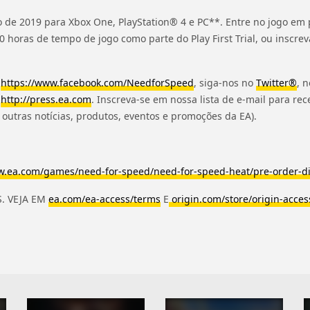
 de 2019 para Xbox One, PlayStation® 4 e PC**. Entre no jogo e
0 horas de tempo de jogo como parte do Play First Trial, ou inscrev
e
https://www.facebook.com/
NeedforSpeed
, siga-nos no
Twitter®
, 
m
http://press.ea.com
. Inscreva-se em nossa lista de e-mail para rec
o outras notícias, produtos, eventos e promoções da EA).
.ea.com/games/need-for-
speed/need-for-speed-heat/pre-
order-d
S.
VEJA EM
ea.com/ea-access/terms
E
origin.com/store/origin-
acces