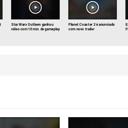
t
Star Wars Outlaws ganhou
Planet Coaster 2 é anunciado
E
video com 10 min. de gameplay
com novo trailer
F