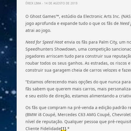
ÉRICK LIMA
14 DE AGOSTO DE 2019
O
Ghost Games™, estúdio da Electronic Arts Inc. (NA
jogo aprofunda e expande tudo o que os fãs de
Need 
atrai ao jogo.
Need for Speed Heat
envia os fãs para Palm City, um 
Speedhunters Showdown, uma competição sancionada 
jogadores arriscam tudo para construir sua reputação
roubar todos os seus ganhos. As estradas, os riscos
construir sua garagem cheia de carros velozes e faz
“Estamos oferecendo mais opções do que nunca para o
fãs sabem que querem mais carros, mais personaliza
e seu estilo de direção, estamos alimentando a criati
Os fãs que compram na pré-venda a edição padrão rece
(BMW i8 Coupé, Mercedes C63 AMG Coupé, Chevrolet C
nível de reputação. Qualquer pessoa que pré-requisi
Cliente Fidelidade
[1]
.*