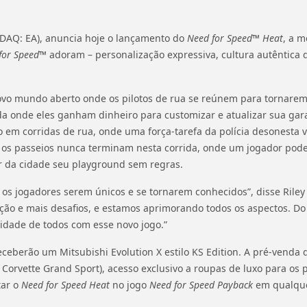
SDAQ: EA), anuncia hoje o lançamento do
Need for Speed™ Heat
, a m
for Speed™
adoram – personalização expressiva, cultura autêntica 
novo mundo aberto onde os pilotos de rua se reúnem para tornare
onde eles ganham dinheiro para customizar e atualizar sua gara
 em corridas de rua, onde uma força-tarefa da polícia desonesta v
 e os passeios nunca terminam nesta corrida, onde um jogador po
er da cidade seu playground sem regras.
s jogadores serem únicos e se tornarem conhecidos”, disse Riley 
ção e mais desafios, e estamos aprimorando todos os aspectos. 
vidade de todos com esse novo jogo.”
berão um Mitsubishi Evolution X estilo KS Edition. A pré-venda da
orvette Grand Sport), acesso exclusivo a roupas de luxo para os
tar o
Need for Speed Heat
no jogo
Need for Speed Payback
em qualque