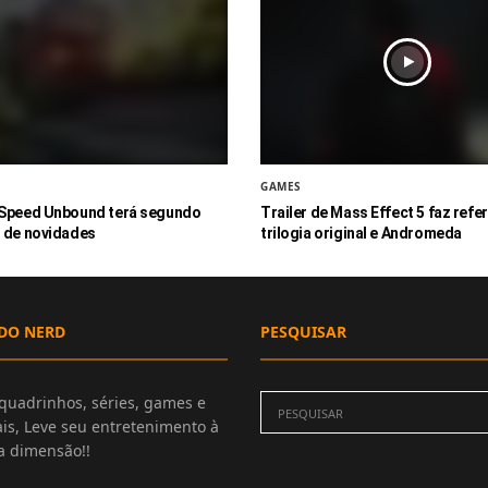
GAMES
 Speed Unbound terá segundo
Trailer de Mass Effect 5 faz refe
 de novidades
trilogia original e Andromeda
DO NERD
PESQUISAR
quadrinhos, séries, games e
is, Leve seu entretenimento à
 dimensão!!