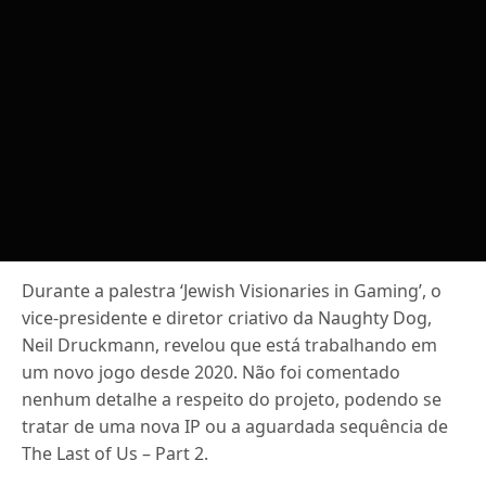
Durante a palestra ‘Jewish Visionaries in Gaming’, o
vice-presidente e diretor criativo da Naughty Dog,
Neil Druckmann, revelou que está trabalhando em
um novo jogo desde 2020. Não foi comentado
nenhum detalhe a respeito do projeto, podendo se
tratar de uma nova IP ou a aguardada sequência de
The Last of Us – Part 2.