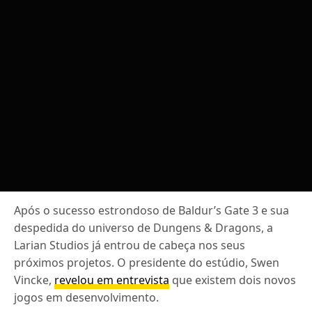
Após o sucesso estrondoso de Baldur’s Gate 3 e sua
despedida do universo de Dungens & Dragons, a
Larian Studios já entrou de cabeça nos seus
próximos projetos. O presidente do estúdio, Swen
Vincke,
revelou em entrevista
que existem dois novos
jogos em desenvolvimento.