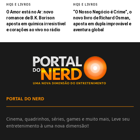
HQS E LIVROS
HQS E LIVROS
O Amor está no Ar: novo
“O Nosso Negócio é Crime”, o
romance de B.K. Borison
novo livro de Richard Osman,
aposta em química irresistível
aposta em dupla improvável e
e corações ao vivo no rádio
aventura global
PORTAL DO NERD
Cinema, quadrinhos, séries, games e muito mais, Leve seu
entretenimento à uma nova dimensão!!