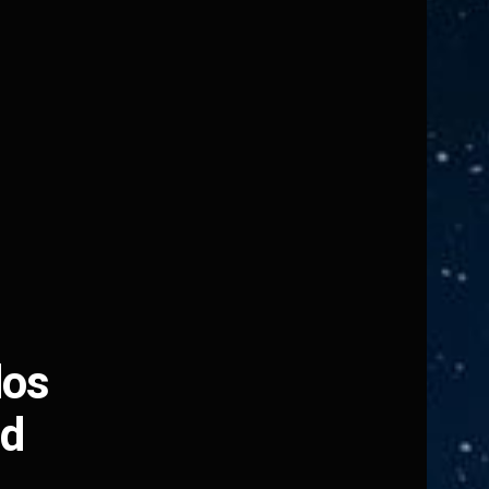
dos
ed