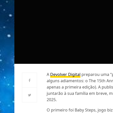
A
Devolver Digital
preparou uma “
alguns adiamentos: o The 15th An
apenas a primeira edição). A publi
juntarão à sua família em breve, m
2025.
O primeiro foi Baby Steps, jogo 