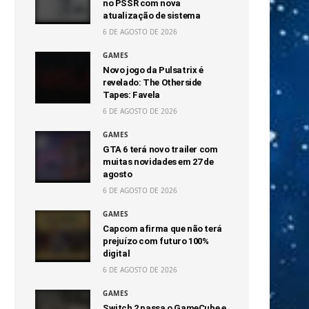
no PSSR com nova
atualização de sistema
6 DE AGOSTO DE 2026
GAMES
Novo jogo da Pulsatrix é
revelado: The Otherside
Tapes: Favela
6 DE AGOSTO DE 2026
GAMES
GTA 6 terá novo trailer com
muitas novidades em 27 de
agosto
6 DE AGOSTO DE 2026
GAMES
Capcom afirma que não terá
prejuízo com futuro 100%
digital
6 DE AGOSTO DE 2026
GAMES
Switch 2 passa o GameCube e