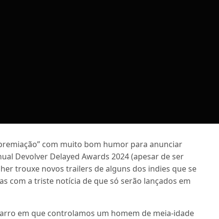
premiação” com muito bom humor para anunciar
nual Devolver Delayed Awards 2024 (apesar de ser
sher trouxe novos trailers de alguns dos indies que se
as com a triste notícia de que só serão lançados em
bizarro em que controlamos um homem de meia-idade