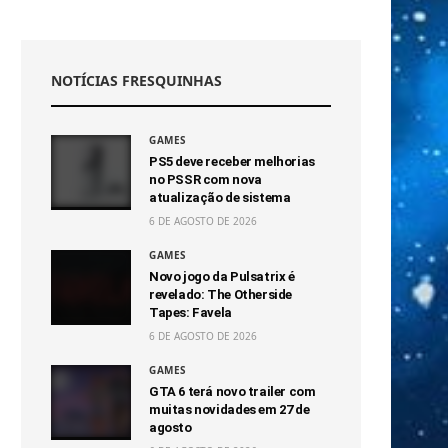
NOTÍCIAS FRESQUINHAS
GAMES
PS5 deve receber melhorias
no PSSR com nova
atualização de sistema
6 DE AGOSTO DE 2026
GAMES
Novo jogo da Pulsatrix é
revelado: The Otherside
Tapes: Favela
6 DE AGOSTO DE 2026
GAMES
GTA 6 terá novo trailer com
muitas novidades em 27 de
agosto