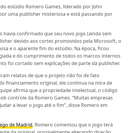
a do estúdio Romero Games, liderado por John
 por uma publisher misteriosa e está passando por
 havia confirmado que seu novo jogo (ainda sem
isher devido aos cortes promovidos pela Microsoft, o
sa e o aparente fim do estúdio. Na época, ficou
ogiada e do cumprimento de todos os marcos internos
to foi cortado sem explicações de parte da publisher.
ram relatos de que o projeto não foi de fato
 financiamento original, ele continua na mira de
quipe afirma que a propriedade intelectual, o código
 sob controle da Romero Games. “Muitas empresas
dar a levar o jogo até o fim”, disse Romero em
uego de Madrid
, Romero comentou que o jogo terá
nte da original, possivelmente alterando direção