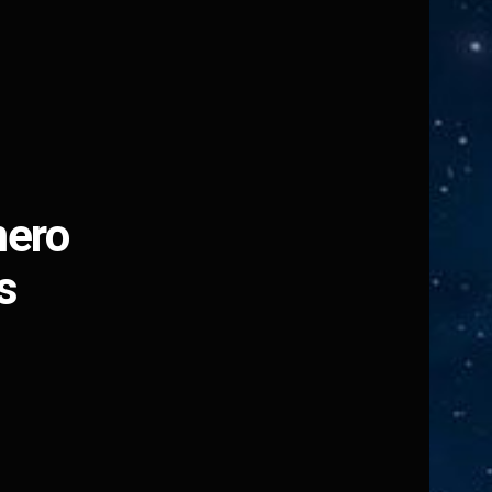
mero
s