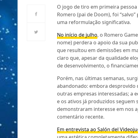
O jogo de tiro em primeira pesso
Romero (pai de Doom), foi “salvo”
uma reformulação significativa.
No início de julho
, o Romero Games
nome) perdera o apoio da sua publ
que resultou em demissões em mas
claro que, apesar da qualidade el
de desenvolvimento, o financiamen
Porém, nas últimas semanas, surgi
abandonado: embora desprovido do
outras empresas interessadas; a e
e os ativos já produzidos seguem
demonstraram interesse em nos aju
comentário recente.
Em entrevista ao Salón del Videoj
uma estética completamente difere