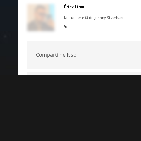
Érick Lima
Netrunner e fã do Johnny Silverhand
Compartilhe Isso
ARTIGO ANTERIOR
Cyberpunk receberá seu próprio jogo de cartas
COMENTÁRIOS
(0)