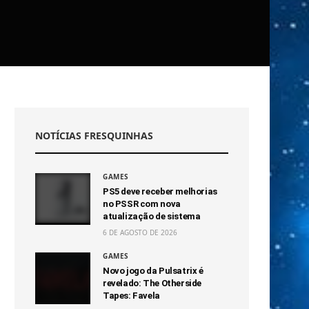
NOTÍCIAS FRESQUINHAS
GAMES
PS5 deve receber melhorias
no PSSR com nova
atualização de sistema
6 DE AGOSTO DE 2026
GAMES
Novo jogo da Pulsatrix é
revelado: The Otherside
Tapes: Favela