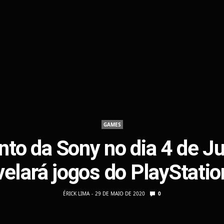
GAMES
nto da Sony no dia 4 de J
velará jogos do PlayStatio
ÉRICK LIMA
29 DE MAIO DE 2020
0