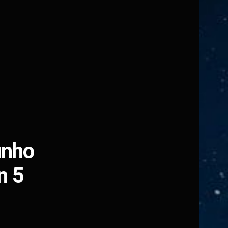
unho
n 5