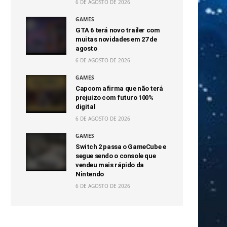
6 DE AGOSTO DE 2026
GAMES
GTA 6 terá novo trailer com
muitas novidades em 27 de
agosto
6 DE AGOSTO DE 2026
GAMES
Capcom afirma que não terá
prejuízo com futuro 100%
digital
6 DE AGOSTO DE 2026
GAMES
Switch 2 passa o GameCube e
segue sendo o console que
vendeu mais rápido da
Nintendo
6 DE AGOSTO DE 2026