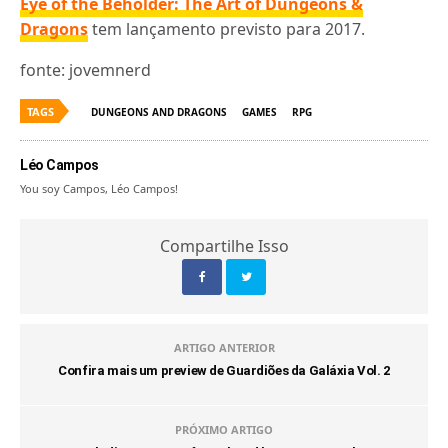
Eye of the Beholder: The Art of Dungeons &
Dragons
tem lançamento previsto para 2017.
fonte: jovemnerd
TAGS
DUNGEONS AND DRAGONS
GAMES
RPG
Léo Campos
You soy Campos, Léo Campos!
Compartilhe Isso
ARTIGO ANTERIOR
Confira mais um preview de Guardiões da Galáxia Vol. 2
PRÓXIMO ARTIGO