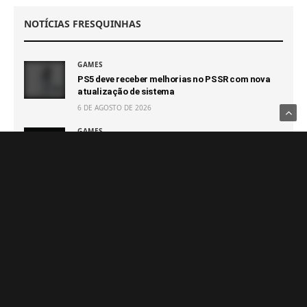
NOTÍCIAS FRESQUINHAS
GAMES
PS5 deve receber melhorias no PSSR com nova
atualização de sistema
6 DE AGOSTO DE 2026
GAMES
Novo jogo da Pulsatrix é revelado: The Otherside
Tapes: Favela
6 DE AGOSTO DE 2026
GAMES
GTA 6 terá novo trailer com muitas novidades em
27 de agosto
6 DE AGOSTO DE 2026
GAMES
Capcom afirma que não terá prejuízo com futuro
100% digital