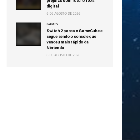
prejuízo com futuro 100%
digital
6 DE AGOSTO DE 2026
GAMES
Switch 2 passa o GameCube e
segue sendo o console que
vendeu mais rápido da
Nintendo
6 DE AGOSTO DE 2026