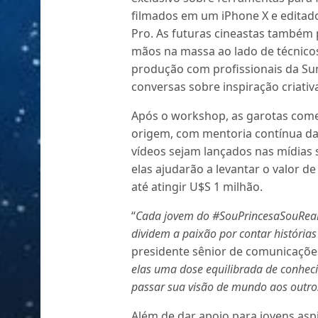
filmados em um iPhone X e editad
Pro. As futuras cineastas também
mãos na massa ao lado de técnicos
produção com profissionais da Su
conversas sobre inspiração criativ
Após o workshop, as garotas come
origem, com mentoria contínua da
vídeos sejam lançados nas mídias
elas ajudarão a levantar o valor d
até atingir U$S 1 milhão.
“
Cada jovem do #SouPrincesaSouReal t
dividem a paixão por contar história
presidente sênior de comunicaçõe
elas uma dose equilibrada de conheci
passar sua visão de mundo aos outro
Além de dar apoio para jovens aspi