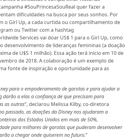
 campanha #SouPrincesaSouReal quer fazer a
rentam dificuldades na busca por seus sonhos. Por
 o Girl Up, a cada curtida ou compartilhamento de
tagram ou Twitter com a hashtag
ldwide Services vai doar US$ 1 para o Girl Up, como
 desenvolvimento de lideranças femininas (a doação
ima de U$S 1 milhão). Essa ação terá início em 10 de
novembro de 2018. A colaboração é um exemplo de
ma fonte de inspiração e oportunidade para as
isney para o empoderamento de garotas e para ajudar a
ng darão a elas a confiança de que precisam para
as as outras
“, declarou Melissa Kilby, co-diretora
no passado, as doações da Disney nos ajudaram a
fronteiras dos Estados Unidos em mais de 50%,
ade para milhares de garotas que puderam desenvolver
darão a chegar onde quiserem no futuro.
”