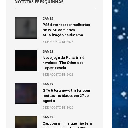
NOTÍCIAS FRESQUINHAS
GAMES
PS5 deve receber melhorias
no PSSR com nova
atualização de sistema
6 DE AGOSTO DE 2026
GAMES
Novo jogo da Pulsatrix é
revelado: The Otherside
Tapes: Favela
6 DE AGOSTO DE 2026
GAMES
GTA 6 terá novo trailer com
muitas novidades em 27 de
agosto
6 DE AGOSTO DE 2026
GAMES
Capcom afirma que não terá