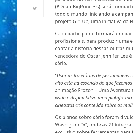
(#DeamBigPrincess) será comparti
todo o mundo, iniciando a campan
projeto Girl Up, uma iniciativa da
Cada participante formará um par 
profissionais, para produzir uma e
contar a história dessas outras m
vencedora do Oscar Jennifer Lee é
série.
“
Usar as trajetórias de personagens 
alto está na essência do que fazemos
animação Frozen – Uma Aventura C
visão e disponibiliza uma plataform
cineastas crie conteúdo sobre as mul
Os planos sobre série foram divul
Washigton DC, onde as 21 integra
exclusivo sobre ferramentas para f