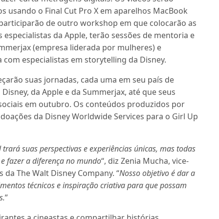
os usando o Final Cut Pro X em aparelhos MacBook
 participarão de outro workshop em que colocarão as
 especialistas da Apple, terão sessões de mentoria e
mmerjax (empresa liderada por mulheres) e
a com especialistas em storytelling da Disney.
çarão suas jornadas, cada uma em seu país de
 Disney, da Apple e da Summerjax, até que seus
 sociais em outubro. Os conteúdos produzidos por
e doações da Disney Worldwide Services para o Girl Up
rará suas perspectivas e experiências únicas, mas todas
s e fazer a diferença no mundo
“, diz Zenia Mucha, vice-
s da The Walt Disney Company. “
Nosso objetivo é dar a
mentos técnicos e inspiração criativa para que possam
s.
”
rantes a cineastas e compartilhar histórias