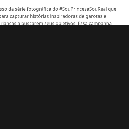
cesso da série fotográfica do #SouPrincesaSouReal que
para capturar histórias inspiradoras de garotas e
rianças a buscarem seus objetivos. Essa campanha
do o mundo com a doação de US$ 1 milhão para o Girl
ns dessa campanha bem-sucedida e vencedora de
na sede da ONU em Nova York.
mericano.