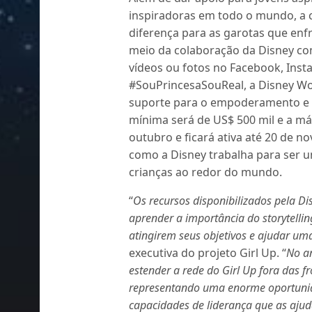
inspiradoras em todo o mundo, a
diferença para as garotas que enf
meio da colaboração da Disney com
vídeos ou fotos no Facebook, Ins
#SouPrincesaSouReal, a Disney Wor
suporte para o empoderamento e o
mínima será de US$ 500 mil e a máx
outubro e ficará ativa até 20 de 
como a Disney trabalha para ser u
crianças ao redor do mundo.
“
Os recursos disponibilizados pela D
aprender a importância do storytelli
atingirem seus objetivos e ajudar um
executiva do projeto Girl Up. “
No a
estender a rede do Girl Up fora das 
representando uma enorme oportunid
capacidades de liderança que as aju