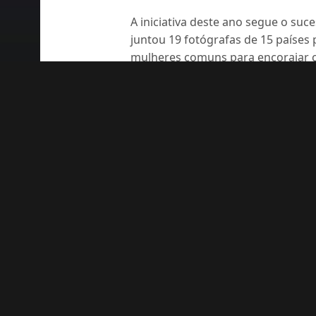
A iniciativa deste ano segue o su
juntou 19 fotógrafas de 15 países 
mulheres comuns para encorajar c
atingiu milhões de famílias em to
Up em menos de 5 dias. As image
diversos prêmios foram exibidas 
Renato Moura Jr.
Um jornalista que ama videogames e futebol a
Compartilhe Isso