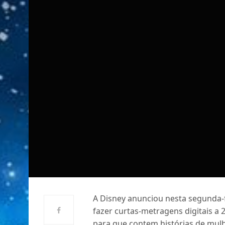
A Disney anunciou nesta segunda-f
fazer curtas-metragens digitais a 
para que contem histórias de mulh