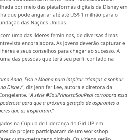
lhada por meio das plataformas digitais da Disney em
ha que pode angariar até até US$ 1 milhão para o
 Fundação das Nações Unidas.
com uma das líderes femininas, de diversas áreas
ntrevista encorajadora. As jovens deverão capturar e
ulheres e seus conselhos para chegar ao sucesso. A
 uma das pessoas que terá seu perfil contado na
como Anna, Elsa e Moana para inspirar crianças a sonhar
 na Disney
“, diz Jennifer Lee, autora e diretora da
ongelante. “
A série #SouPrincesaSouReal corrobora essa
a poderosa para que a próxima geração de aspirantes a
heres que as inspiraram.
”
gados na Cúpula de Liderança do Girl UP em
ntes do projeto participaram de um workshop
azer curta-metragens digitais. Os vídeos serão