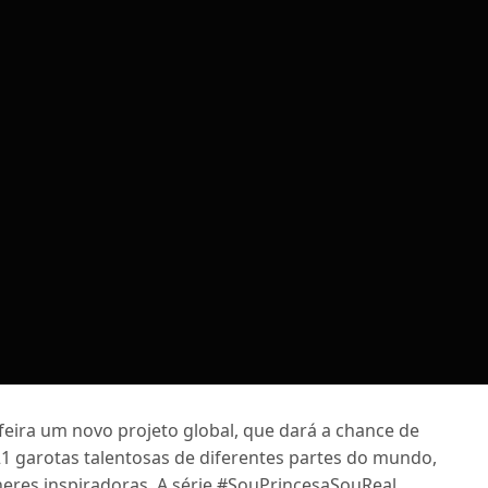
eira um novo projeto global, que dará a chance de
21 garotas talentosas de diferentes partes do mundo,
eres inspiradoras. A série #SouPrincesaSouReal