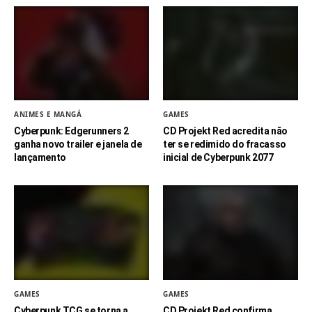
ANIMES E MANGÁ
GAMES
Cyberpunk: Edgerunners 2
CD Projekt Red acredita não
ganha novo trailer e janela de
ter se redimido do fracasso
lançamento
inicial de Cyberpunk 2077
GAMES
GAMES
Cyberpunk TCG se torna a
CD Projekt Red confirma