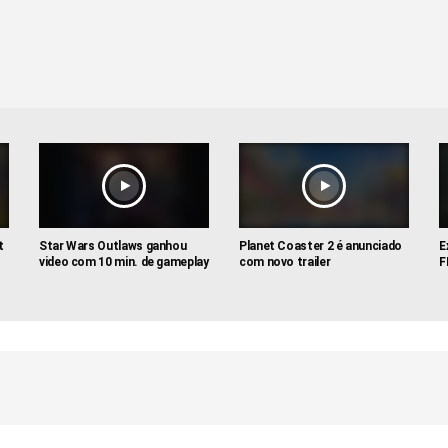
t
Star Wars Outlaws ganhou
Planet Coaster 2 é anunciado
E
video com 10 min. de gameplay
com novo trailer
F