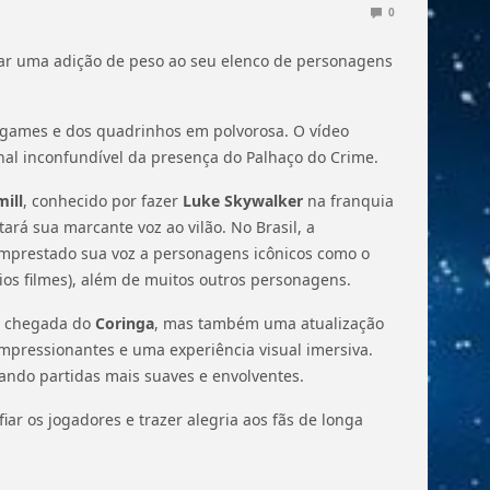
0
ar uma adição de peso ao seu elenco de personagens
s games e dos quadrinhos em polvorosa. O vídeo
inal inconfundível da presença do Palhaço do Crime.
ill
, conhecido por fazer
Luke Skywalker
na franquia
rá sua marcante voz ao vilão. No Brasil, a
 emprestado sua voz a personagens icônicos como o
ios filmes), além de muitos outros personagens.
a chegada do
Coringa
, mas também uma atualização
impressionantes e uma experiência visual imersiva.
ando partidas mais suaves e envolventes.
iar os jogadores e trazer alegria aos fãs de longa