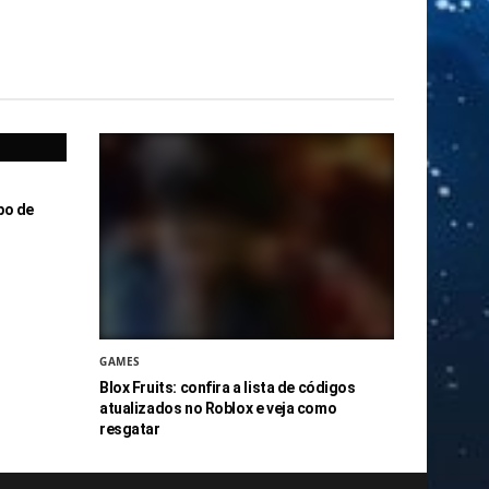
po de
GAMES
Blox Fruits: confira a lista de códigos
atualizados no Roblox e veja como
resgatar