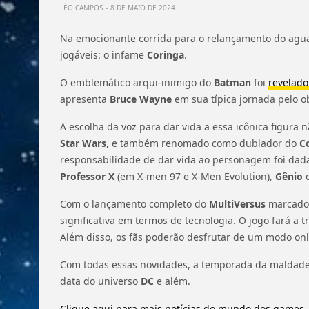
LÉO CAMPOS
8 DE MAIO DE 2024
Na emocionante corrida para o relançamento do ag
jogáveis: o infame
Coringa
.
O emblemático arqui-inimigo do
Batman
foi
revelado
apresenta
Bruce Wayne
em sua típica jornada pelo o
A escolha da voz para dar vida a essa icônica figura
Star Wars
, e também renomado como dublador do
C
responsabilidade de dar vida ao personagem foi dad
Professor X
(em X-men 97 e X-Men Evolution),
Gênio
d
Com o lançamento completo do
MultiVersus
marcado 
significativa em termos de tecnologia. O jogo fará a 
Além disso, os fãs poderão desfrutar de um modo onl
Com todas essas novidades, a temporada da maldade
data do universo
DC
e além.
Clique aqui para mais notícias do mundo dos games