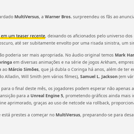
uardado
MultiVersus
, a
Warner Bros.
surpreendeu os fãs ao anunci
 em um teaser recente
, deixando os aficionados pelo universo do
bscuro, até ser subitamente envolto por uma risada sinistra, um s
 não poderia ser mais apropriada. No áudio original temos
Mark Ham
oringa
em diversas animações e na série de jogos Arkham, empresta
a ao
Márcio Simões
, que já dubla o Coringa há anos, além de ter
o Alladin, Will Smith (em vários filmes),
Samuel L. Jackson
(em vár
para o final deste mês, os jogadores podem esperar não apenas 
transição para a
Unreal Engine 5
, prometendo gráficos ainda mais 
ine aprimorado, graças ao uso de netcode via rollback, proporcion
 está prestes a começar no
MultiVersus
, preparando-se para desaf